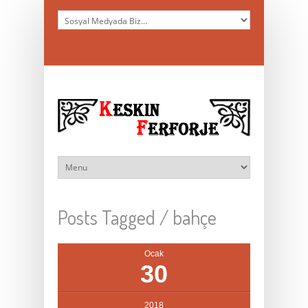
Posts Tagged /
bahçe
Ocak
30
2018