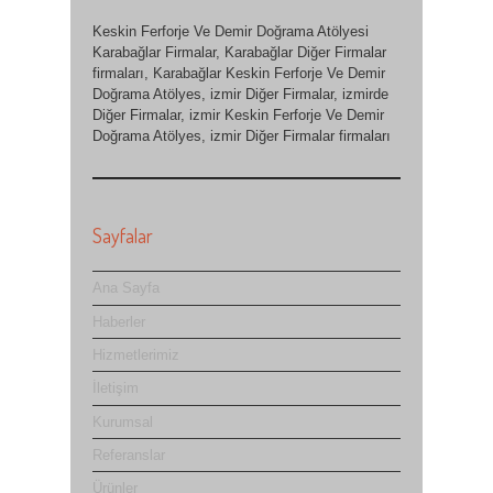
Keskin Ferforje Ve Demir Doğrama Atölyesi
Karabağlar Firmalar, Karabağlar Diğer Firmalar
firmaları, Karabağlar Keskin Ferforje Ve Demir
Doğrama Atölyes, izmir Diğer Firmalar, izmirde
Diğer Firmalar, izmir Keskin Ferforje Ve Demir
Doğrama Atölyes, izmir Diğer Firmalar firmaları
Sayfalar
Ana Sayfa
Haberler
Hizmetlerimiz
İletişim
Kurumsal
Referanslar
Ürünler