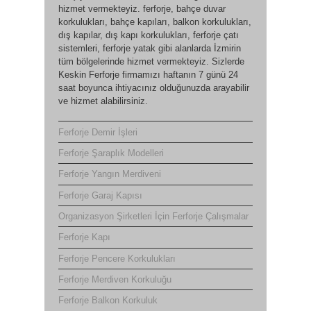
hizmet vermekteyiz. ferforje, bahçe duvar
korkulukları, bahçe kapıları, balkon korkulukları,
dış kapılar, dış kapı korkulukları, ferforje çatı
sistemleri, ferforje yatak gibi alanlarda İzmirin
tüm bölgelerinde hizmet vermekteyiz. Sizlerde
Keskin Ferforje firmamızı haftanın 7 günü 24
saat boyunca ihtiyacınız olduğunuzda arayabilir
ve hizmet alabilirsiniz.
Ferforje Demir İşleri
Ferforje Şaraplık Modelleri
Ferforje Yangın Merdiveni
Ferforje Garaj Kapısı
Organizasyon Şirketleri İçin Ferforje Çalışmalar
Ferforje Kapı
Ferforje Pencere Korkulukları
Ferforje Merdiven Korkuluğu
Ferforje Balkon Korkuluk