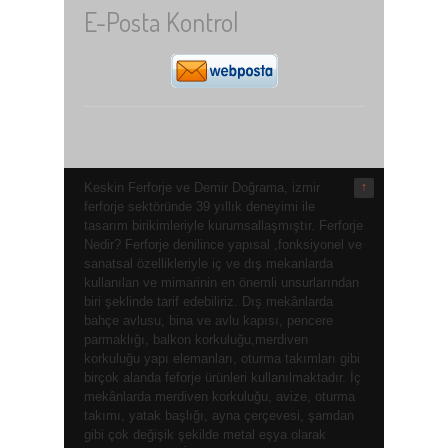
E-Posta Kontrol
Keskin Ferforje ve Demir Doğrama, izmir
↑
ferforje sektöründe 39 yıllık deneyimi ile
tasarım birikimleriyle kurumsallaşmıştır. Ferforje
Nedir? Ferforje denilince yapısal ,fonksiyonel ve
sanatsal özellikleriyle iç ve dış mekanlarda
kullanılan ve mimarinin en önemli unsurlarından
biri şeklinde tarif edebiliriz. Dış mekânlarda
bahçe avlusu, bina ve avlu kapısı, pencere
parmaklığı, balkon korkuluğu,merdiven
korkuluğu yapı elemanları, oturma takımları gibi
birçok alanda feforje ürünleri kullanılmaktadır. İç
mekânlarda merdiven korkuluğu, avize, oturma
takımı, yatak başlığı, ayna çerçevesi, şamdan
gibi çok değişik şekilde metal eşya olarak