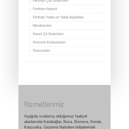
Ferforje Çatı Sistemleri
Ferforje Kepent
Ferforje Yatak ve Yatak Başlıkları
Merdivenler
Panel Çit Sistemleri
Pencere Korkulukları
Pencereler
Hizmetlerimiz
Aşağıda sıralamış olduğumuz faaliyet
alanlarında Karabağlar, Buca, Bornova, Konak,
Karşıyaka, Gaziemir,Narlıdere bölgelerinde