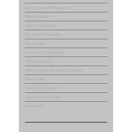
Bahçe Duvarı Korkulukları
Bahçe Kapıları
Balkon Korkulukları
Dış Kapı Korkulukları
Dış Kapılar
Ferforje Çatı Sistemleri
Ferforje Kepent
Ferforje Yatak ve Yatak Başlıkları
Merdivenler
Panel Çit Sistemleri
Pencere Korkulukları
Pencereler