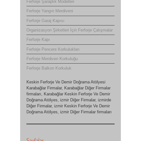
Ferforje Şaraplık Modelleri
Ferforje Yangın Merdiveni
Ferforje Garaj Kapısı
Organizasyon Şirketleri İçin Ferforje Çalışmalar
Ferforje Kapı
Ferforje Pencere Korkulukları
Ferforje Merdiven Korkuluğu
Ferforje Balkon Korkuluk
Keskin Ferforje Ve Demir Doğrama Atölyesi
Karabağlar Firmalar, Karabağlar Diğer Firmalar
firmaları, Karabağlar Keskin Ferforje Ve Demir
Doğrama Atölyes, izmir Diğer Firmalar, izmirde
Diğer Firmalar, izmir Keskin Ferforje Ve Demir
Doğrama Atölyes, izmir Diğer Firmalar firmaları
Sayfalar