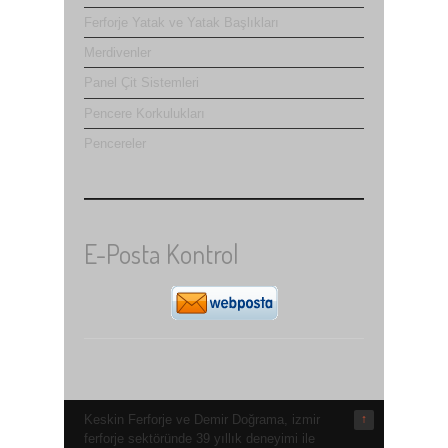
Ferforje Yatak ve Yatak Başlıkları
Merdivenler
Panel Çit Sistemleri
Pencere Korkulukları
Pencereler
E-Posta Kontrol
Keskin Ferforje ve Demir Doğrama, izmir
↑
ferforje sektöründe 39 yıllık deneyimi ile