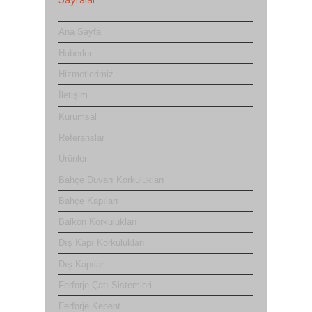
Ana Sayfa
Haberler
Hizmetlerimiz
İletişim
Kurumsal
Referanslar
Ürünler
Bahçe Duvarı Korkulukları
Bahçe Kapıları
Balkon Korkulukları
Dış Kapı Korkulukları
Dış Kapılar
Ferforje Çatı Sistemleri
Ferforje Kepent