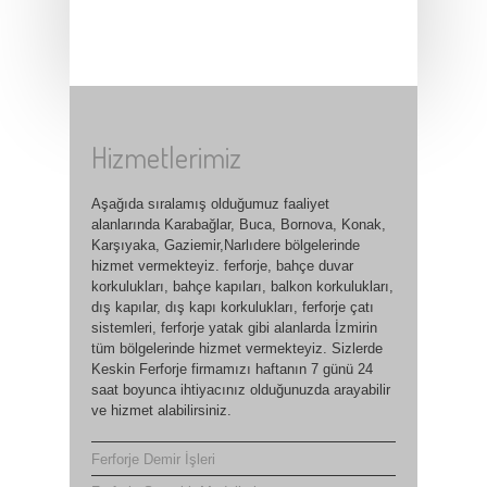
Hizmetlerimiz
Aşağıda sıralamış olduğumuz faaliyet
alanlarında Karabağlar, Buca, Bornova, Konak,
Karşıyaka, Gaziemir,Narlıdere bölgelerinde
hizmet vermekteyiz. ferforje, bahçe duvar
korkulukları, bahçe kapıları, balkon korkulukları,
dış kapılar, dış kapı korkulukları, ferforje çatı
sistemleri, ferforje yatak gibi alanlarda İzmirin
tüm bölgelerinde hizmet vermekteyiz. Sizlerde
Keskin Ferforje firmamızı haftanın 7 günü 24
saat boyunca ihtiyacınız olduğunuzda arayabilir
ve hizmet alabilirsiniz.
Ferforje Demir İşleri